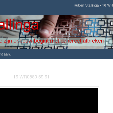
Ruben Stallinga
16 WR
nt aan
.
16 WR0580 59 61