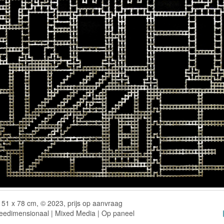
51 x 78 cm, © 2023, prijs op aanvraag
eedimensionaal | Mixed Media | Op paneel