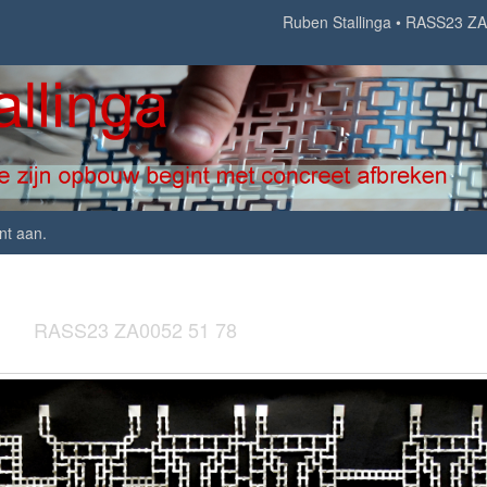
Ruben Stallinga
RASS23 ZA
nt aan
.
RASS23 ZA0052 51 78